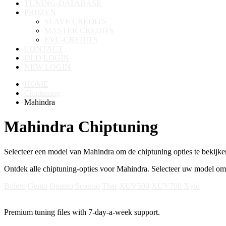
TUNING-DATABASE
PRIJZEN
SLAVE CREDITS
MASTER CREDITS
EVC-CREDITS
CONTACT
OLD LOGIN
NEW LOGIN
HOME
Chiptuning
Mahindra
Mahindra Chiptuning
Selecteer een model van Mahindra om de chiptuning opties te bekijke
Ontdek alle chiptuning-opties voor Mahindra. Selecteer uw model om 
Bolero
Genio
Quanto
Scorpio
Thar
XUV500
XUV700
Xylo
Premium tuning files with 7-day-a-week support.