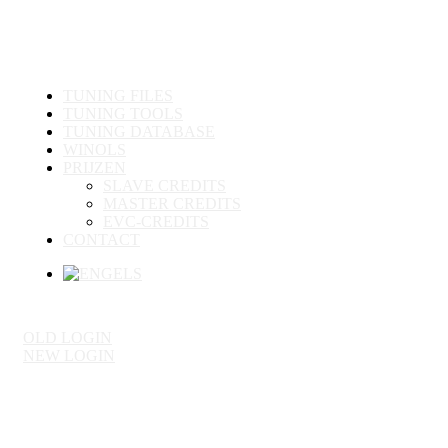
TUNING FILES
TUNING TOOLS
TUNING DATABASE
WINOLS
PRIJZEN
SLAVE CREDITS
MASTER CREDITS
EVC-CREDITS
CONTACT
OLD LOGIN
NEW LOGIN