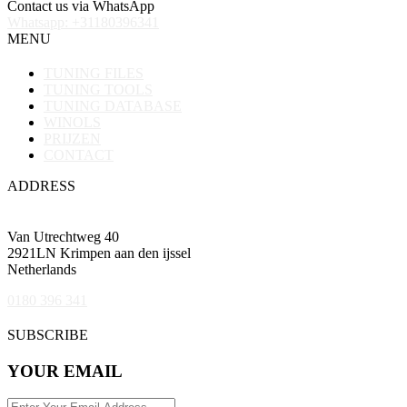
Contact us via WhatsApp
Whatsapp: +31180396341
MENU
TUNING FILES
TUNING TOOLS
TUNING DATABASE
WINOLS
PRIJZEN
CONTACT
ADDRESS
Van Utrechtweg 40
2921LN Krimpen aan den ijssel
Netherlands
0180 396 341
SUBSCRIBE
YOUR EMAIL