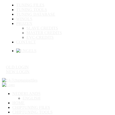
TUNING FILES
TUNING TOOLS
TUNING DATABASE
WINOLS
PRIJZEN
SLAVE CREDITS
MASTER CREDITS
EVC-CREDITS
CONTACT
OLD LOGIN
NEW LOGIN
NEDERLANDS
ENGLISH
HOME
CHIPTUNING FILES
CHIPTUNING TOOLS